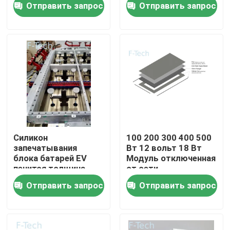
Отправить запрос
Отправить запрос
для продажи
продажи
VR-шоу
О нас
Экскурсия по заводу
Контроль качества
Силикон
100 200 300 400 500
запечатывания
Вт 12 вольт 18 Вт
блока батарей EV
Модуль отключенная
Свяжитесь с нами
пенится толщина
от сети
набивкой 0.8-25.4mm
энергетическая
Отправить запрос
Отправить запрос
система
Новости
Монокристаллическая
солнечная панель
Случаи