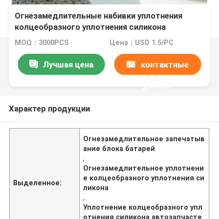
Огнезамедлительные набивки уплотнения
колцеобразного уплотнения силикона
автозапчастей запечатывания блока батарей
MOQ：3000PCS
Цена：USD 1.5/PC
Лучшая цена
контактные
данные
Характер продукции
Огнезамедлительное запечатыв
ание блока батарей
,
Огнезамедлительное уплотнени
е колцеобразного уплотнения си
Выделенное:
ликона
,
Уплотнение колцеобразного упл
отнения силикона автозапчасте