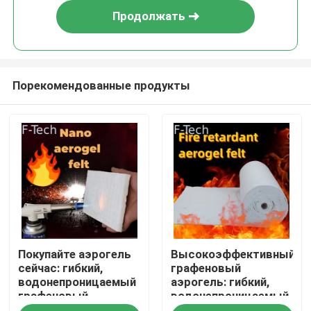
Продолжать
Порекомендованные продукты
Домой
Покупайте аэрогель
Высокоэффективный
Продукты
сейчас: гибкий,
графеновый
водонепроницаемый
аэрогель: гибкий,
графеновый
водонепроницаемый
Видеозаписи
аэрогель доступен
и доступный для