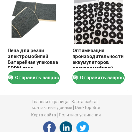
Запросите цитату
Запечатывание блока батарей
Пена для резки
Оптимизация
Система управления батареи термальная
электромобилей
производительности
Батарейная упаковка
аккумуляторов
EPDM пена
электромобилей
Предохранение от беглеца батареи термальное
прокладка
Отправить запрос
Отправить запрос
Беглец батареи EV термальный
Главная страница
Карта сайта
контактные данные
Desktop Site
Резиновое кольцо уплотнения
Карта сайта
Политика уединения
Термоизоляция батареи