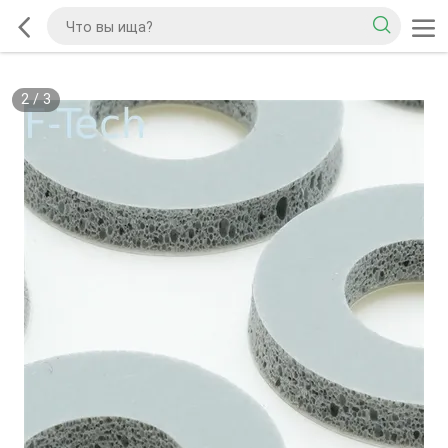
2
/
3