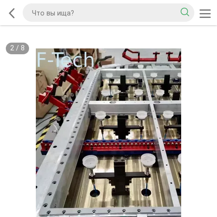
2
/
8