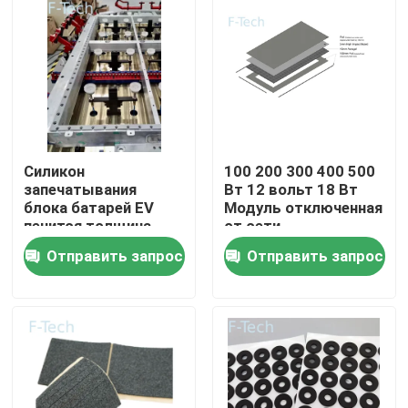
VR-шоу
О нас
Экскурсия по заводу
Силикон
100 200 300 400 500
запечатывания
Вт 12 вольт 18 Вт
блока батарей EV
Модуль отключенная
Контроль качества
пенится толщина
от сети
набивкой 0.8-25.4mm
энергетическая
Отправить запрос
Отправить запрос
система
Монокристаллическая
Свяжитесь с нами
солнечная панель
Новости
Случаи