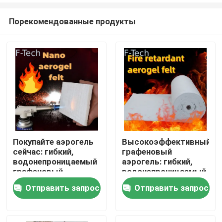
Порекомендованные продукты
Покупайте аэрогель
Высокоэффективный
сейчас: гибкий,
графеновый
Домой
водонепроницаемый
аэрогель: гибкий,
графеновый
водонепроницаемый
аэрогель доступен
и доступный для
Отправить запрос
Отправить запрос
Продукты
для продажи
продажи
Видеозаписи