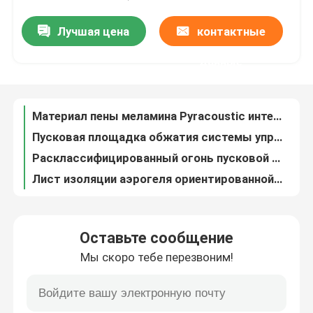
Лучшая цена
контактные
Материал пены меламина Pyracoustic интерфейса батареи пусковой площадки обжатия
VR-шоу
Пусковая площадка обжатия системы управления батареи корабля изготовления на заказ термальная
данные
Расклассифицированный огонь пусковой площадки автомобильного предохранения от беглеца батареи термального сжимающий
О нас
Лист изоляции аэрогеля ориентированной на заказчика термоизоляции батареи корабля Nano
Автоматическая толщина одеяла изоляции 3mm аэрогеля термоизоляции батареи 6mm
Экскурсия по заводу
Пусковая площадка изоляции аэрогеля кремнезема для изоляции жары беглеца нового ядра батареи силы автобуса энергии термальной
Материалы изоляции листа изоляции слюды индустрии электротранспортов обматывая
Контроль качества
Огнезащитный лист полипропилена изоляции батареи материальный гибкий расширенный
Интерфейс батареи сопротивления носки закрыл повторно использованный лист прокладки пены клетки
Свяжитесь с нами
Высокий легковес листов пены EPP пусковой площадки изоляции батареи Ev стойкости
Оставьте сообщение
Подгонянный высокий растяжимый материал изоляции батареи листов пены Epp 6mm
Мы скоро тебе перезвоним!
Новости
Прилипатель собственной личности листа пены листа EPE изоляции пены автоматической изоляции батареи огнеупорный
Делая водостойким листы изоляции пены клетки сжимающей пусковой площадки интерфейса батареи закрытые
ODM OEM расширил управление листа пены полистироля термальное электротранспортов
Случаи