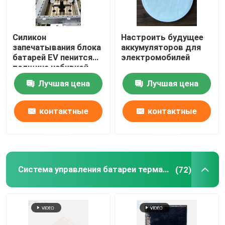
Обруч батареи термальный
Силикон
Настроить будущее
запечатывания блока
аккумуляторов для
Предохранение от батареи EV
батарей EV пенится
электромобилей
толщина набивкой
0.8-25.4mm
Лучшая цена
Лучшая цена
Предел допуска зазора
контактные
контактные
Интерфейс батареи
данные
данные
Выпуск облигаций батареи
Система управления батареи термальная
(72)