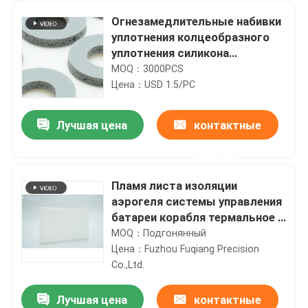
Огнезамедлительные набивки
уплотнения колцеобразного
уплотнения силикона
автозапчастей запечатывания
MOQ：3000PCS
блока батарей
Цена：USD 1.5/PC
Лучшая цена
контактные
данные
Пламя листа изоляции
аэрогеля системы управления
батареи корабля термальное -
retardant
MOQ：Подгонянный
Цена：Fuzhou Fuqiang Precision
Co.,Ltd.
Лучшая цена
контактные