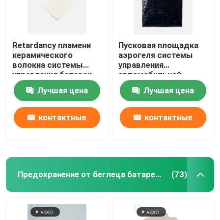
Retardancy пламени
Пусковая площадка
керамического
аэрогеля системы
волокна системы
управления
управления батареи
автомобильной
Ev термальным
батареи термальная
Лучшая цена
Лучшая цена
чувствуемый
не горючая
аэрогелем
контактные
контактные
данные
данные
Предохранение от беглеца батареи термальное
(73)