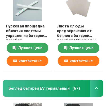
Пусковая площадка
Листа слюды
обжатия системы
предохранения от
управления батареи
беглеца батареи
корабля
корабля EMI слюды
изготовления на
изоляции
Лучшая цена
Лучшая цена
заказ термальная
термального
твердого обматывая
контактные
контактные
данные
данные
Беглец батареи EV термальный
(67)