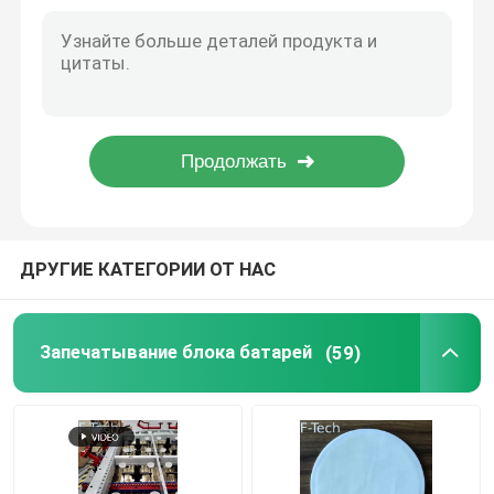
Листа изоляции системы управления батареи поверхность термального акустического ровная
Клетка интерфейса батареи автомобильных деталей близкая расширила лист пены полистироля
Запросите цитату
Лист изоляции слюды предохранения от беглеца батареи высокой эффективности термальный
Беглец батареи долговечности термальный защищает обматывая EMI слюды изоляции защищая лист
Запечатывание блока батарей
Беглец эффективной батареи термальный защищает изоляцию твердого листа слюды обматывая
Система управления температуры батареи пусковой площадки обжатия собственной личности слипчивая
Система управления батареи термальная
Предохранение от беглеца батареи термальное
ДРУГИЕ КАТЕГОРИИ ОТ НАС
Беглец батареи EV термальный
Запечатывание блока батарей
(59)
Резиновое кольцо уплотнения
Термоизоляция батареи