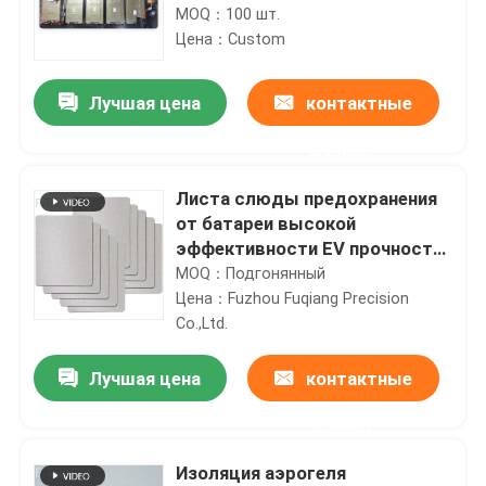
MOQ：100 шт.
Цена：Custom
Лучшая цена
контактные
данные
Листа слюды предохранения
от батареи высокой
эффективности EV прочность
гибкого высокая
MOQ：Подгонянный
механическая
Цена：Fuzhou Fuqiang Precision
Co.,Ltd.
Лучшая цена
контактные
данные
Изоляция аэрогеля