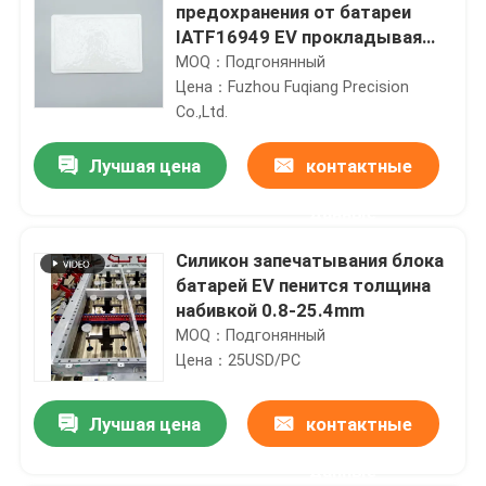
предохранения от батареи
IATF16949 EV прокладывая
низкую термальную
MOQ：Подгонянный
проводимость
Цена：Fuzhou Fuqiang Precision
Co.,Ltd.
Лучшая цена
контактные
данные
Силикон запечатывания блока
батарей EV пенится толщина
набивкой 0.8-25.4mm
MOQ：Подгонянный
Цена：25USD/PC
Лучшая цена
контактные
данные