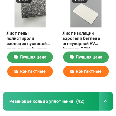
Лист пены
Лист изоляции
полистироля
аэрогеля беглеца
изоляции пусковой
огнеупорной EV
площадки обжатия
батареи OEM
беглеца батареи EV
термальный
Лучшая цена
Лучшая цена
термальный
контактные
контактные
данные
данные
Резиновое кольцо уплотнения
(42)