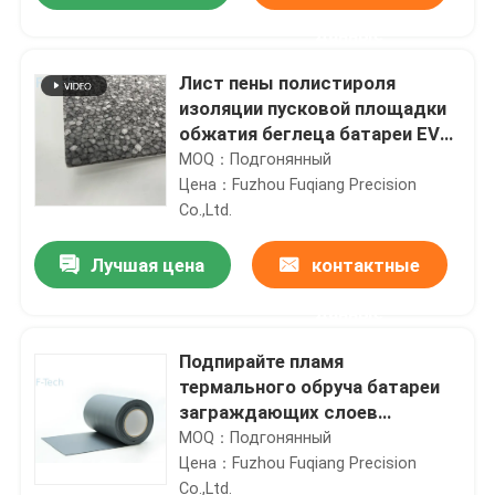
данные
Лист пены полистироля
изоляции пусковой площадки
обжатия беглеца батареи EV
термальный
MOQ：Подгонянный
Цена：Fuzhou Fuqiang Precision
Co.,Ltd.
Лучшая цена
контактные
данные
Домой
Подпирайте пламя
термального обруча батареи
заграждающих слоев
Продукты
высокое - retardant
MOQ：Подгонянный
Цена：Fuzhou Fuqiang Precision
Видеозаписи
Co.,Ltd.