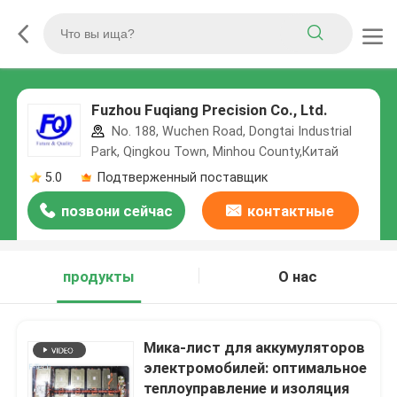
Fuzhou Fuqiang Precision Co., Ltd.
No. 188, Wuchen Road, Dongtai Industrial
Park, Qingkou Town, Minhou County,Китай
5.0
Подтверженный поставщик
позвони сейчас
контактные
данные
продукты
О нас
Мика-лист для аккумуляторов
электромобилей: оптимальное
теплоуправление и изоляция