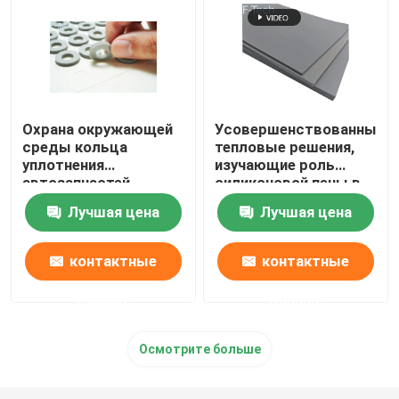
Охрана окружающей
Усовершенствованные
среды кольца
тепловые решения,
уплотнения
изучающие роль
автозапчастей
силиконовой пены в
Retardancy пламени
системах
Лучшая цена
Лучшая цена
плоская резиновая
аккумуляторов
электромобилей
контактные
контактные
данные
данные
Осмотрите больше