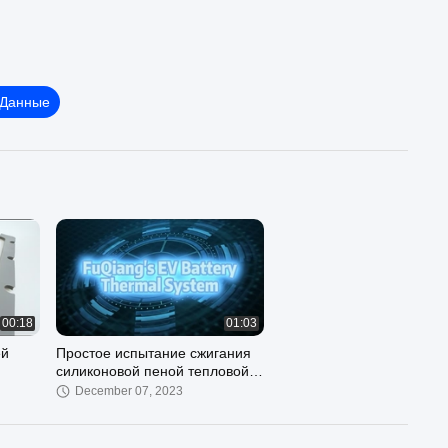
 Данные
00:18
01:03
ей
Простое испытание сжигания
силиконовой пеной тепловой
системы уплотнения батарей
December 07, 2023
EV