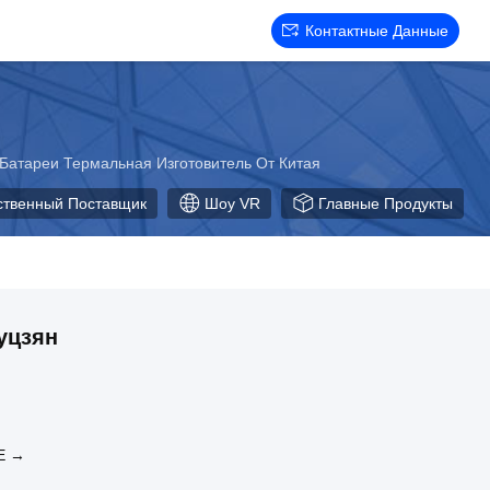
Контактные Данные
Батареи Термальная Изготовитель От Китая
ственный Поставщик
Шоу VR
Главные Продукты
уцзян
Е →