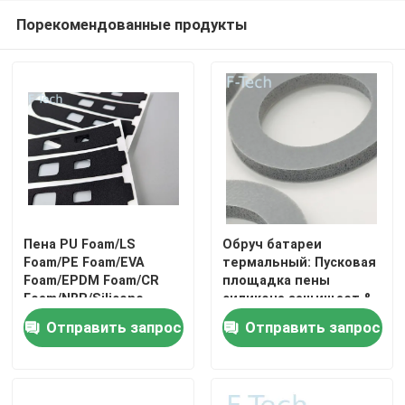
Порекомендованные продукты
VR-шоу
О нас
Экскурсия по заводу
Контроль качества
Пена PU Foam/LS
Обруч батареи
Foam/PE Foam/EVA
термальный: Пусковая
Свяжитесь с нами
Foam/EPDM Foam/CR
площадка пены
Foam/NBR/Silicone
силикона защищает &
обслуживания OEM/
расширяет время
Отправить запрос
Отправить запрос
резиновая лента пены/
работы от батарей
Новости
изоляции Material/3M
для батареи NEV
Случаи