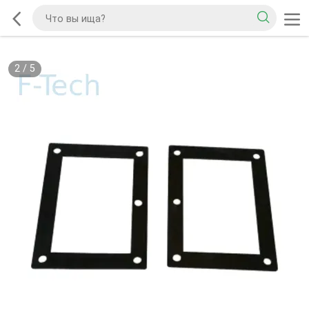
2
/
5