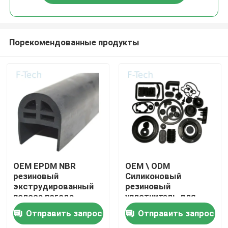
Порекомендованные продукты
Домой
OEM EPDM NBR
OEM \ ODM
резиновый
Силиконовый
экструдированный
резиновый
Продукты
полоса погода
уплотнитель для
полоса для
автомашин
Отправить запрос
Отправить запрос
солнечного потолка
Видеозаписи
стеклянной