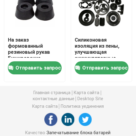
Запросите цитату
Запечатывание блока батарей
На заказ
Силиконовая
формованный
изоляция из пены,
резиновый рукав
улучшающая
Система управления батареи термальная
Буширование
аккумуляторные
защитить рукав
батареи для
Отправить запрос
Отправить запрос
резиновый Буш
электромобилей с
Предохранение от беглеца батареи термальное
резиновым кольцом
уплотнения
Беглец батареи EV термальный
Главная страница
Карта сайта
контактные данные
Desktop Site
Карта сайта
Политика уединения
Резиновое кольцо уплотнения
Термоизоляция батареи
Качество
Запечатывание блока батарей