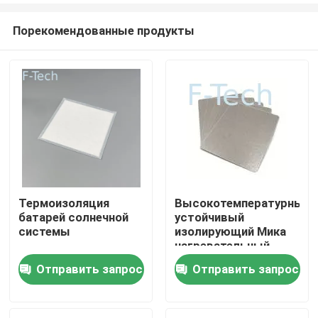
Порекомендованные продукты
Термоизоляция
Высокотемпературный
батарей солнечной
устойчивый
Домой
системы
изолирующий Мика
нагревательный
элемент Мика
Отправить запрос
Отправить запрос
Продукты
нагревательная
плита для батареи
EV защита BMS
Видеозаписи