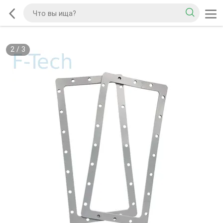
2
/
3