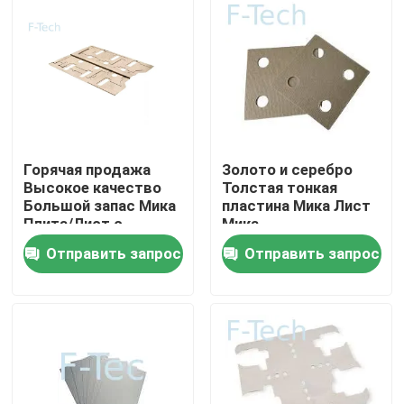
VR-шоу
О нас
Экскурсия по заводу
Горячая продажа
Золото и серебро
Высокое качество
Толстая тонкая
Большой запас Мика
пластина Мика Лист
Контроль качества
Плита/Лист с
Мика
фабрикой Самый
Высокотемпературная
Отправить запрос
Отправить запрос
дешевый ценой для
устойчивая
EV аккумуляторный
микроволновая печь
Свяжитесь с нами
пакет BMS
Лист Мика
Новости
Случаи