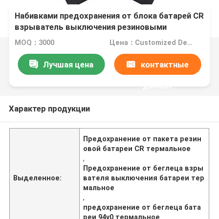
Набивками предохранения от блока батарей CR
взрыватель выключения резиновыми
термальный для промышленной пользы
MOQ：3000
Цена：Customized Design
Лучшая цена
контактные
данные
Характер продукции
Предохранение от пакета резин
овой батареи CR термальное
,
Предохранение от беглеца взры
Выделенное:
вателя выключения батареи тер
мальное
,
предохранение от беглеца бата
реи 94v0 термальное