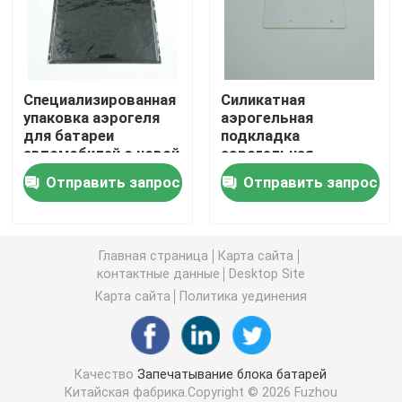
Запросите цитату
Специализированная
Силикатная
Запечатывание блока батарей
упаковка аэрогеля
аэрогельная
для батареи
подкладка
автомобилей с новой
аэрогельная
Система управления батареи термальная
энергией OEM ODM
теплоизоляция для
Отправить запрос
Отправить запрос
батарей
электромобилей
Предохранение от беглеца батареи термальное
Главная страница
Карта сайта
Беглец батареи EV термальный
контактные данные
Desktop Site
Карта сайта
Политика уединения
Резиновое кольцо уплотнения
Качество
Запечатывание блока батарей
Термоизоляция батареи
Китайская фабрика.Copyright © 2026 Fuzhou