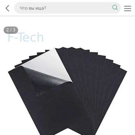
2
/
3