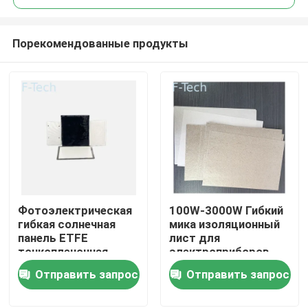
Порекомендованные продукты
Фотоэлектрическая
100W-3000W Гибкий
Домой
гибкая солнечная
мика изоляционный
панель ETFE
лист для
тонкопленочная
электроприборов
Продукты
солнечная панель
Отправить запрос
Отправить запрос
100w 200w 250w
300w 400w
Видеозаписи