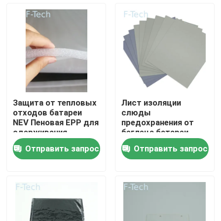
VR-шоу
О нас
Экскурсия по заводу
Защита от тепловых
Лист изоляции
отходов батареи
слюды
Контроль качества
NEV Пеновая EPP для
предохранения от
сдерживания
беглеца батареи
вибраций и
высокой
Отправить запрос
Отправить запрос
производительности
эффективности
Свяжитесь с нами
термальный
Новости
Случаи